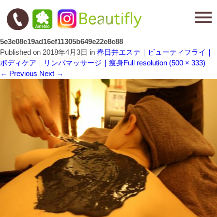
5e3e08c19ad16ef11305b649e22e8c88
Published on
2018年4月3日
in
春日井エステ｜ビューティフライ｜
ボディケア｜リンパマッサージ｜痩身
Full resolution (500 × 333)
←
Previous
Next
→