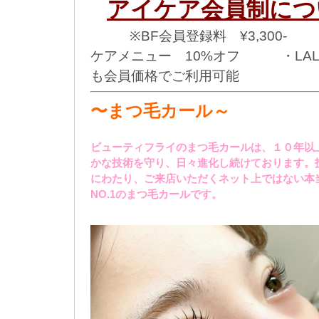
アイケア会員制につ
※BF会員登録料 ¥3,300-
・
ケアメニュー 10%オフ
・LAL
も会員価格でご利用可能
〜まつ毛カール～
ビューティフライのまつ毛カールは、１０年以
かな技術を守り、日々進化し続けております。
にわたり、ご来店いただくネット上ではない本
NO.1
のまつ毛カールです。
ペッパービューティーで
春日井市まつ毛カール 春日井市まつ毛パーマ 春日井市眉毛
で、本当の
口コミ人気、NO.1の実力派サロン ビューティフラ