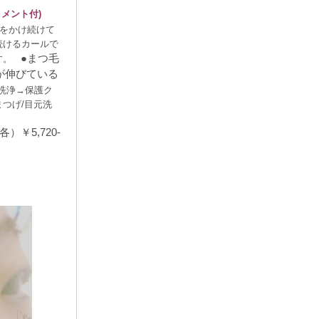
トメント付
)
をかけ続けて
続けるカールで
●まつ毛
す。
が伸びている
洗浄
→
保護ク
まつげ
/
目元洗
￥5,720-
カール 春日井
人気、NO.1の