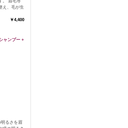
す。 眉毛専
整え、毛が生
。
￥
4
,400
カール 春日井
人気、NO.1の
シャンプー
+
明るさを眉