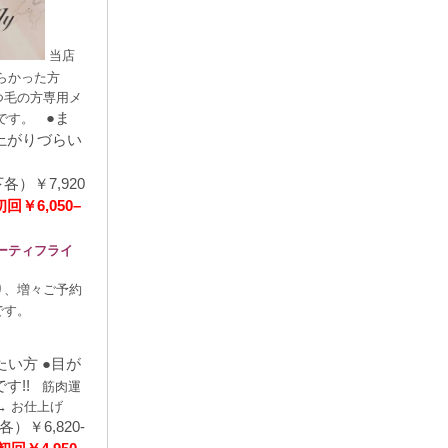
当店
らかった方
つ毛の方専用メ
●ま
です。
上がりづらい
方
）￥7,920
初回￥6,050
–
ーティフライ
り、増々ご予約
です。
ホットペ
春日井市まつ毛
O.1の実力派サ
い方 ●目が
です!!
筋肉運
→
お仕上げ
￥6,820-