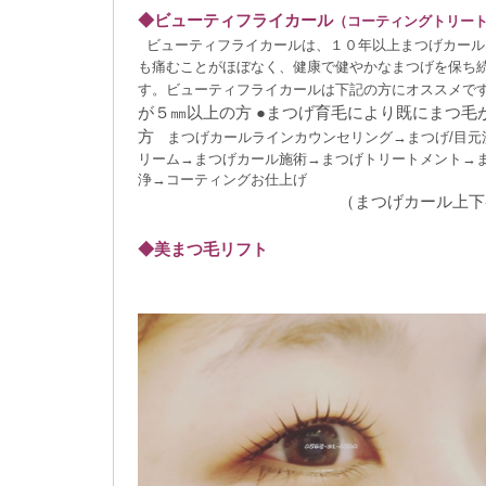
◆ビューティフライカール
（コーティングトリー
ビューティフライカールは、１０年以上まつげカール
も痛むことがほぼなく、健康で健やかなまつげを保ち
す。ビューティフライカールは下記の方にオススメで
が５㎜以上の方 ●まつげ育毛により既にまつ毛
方
まつげカールラインカウンセリング
→
まつげ
/
目元
リーム
→
まつげカール施術
→
まつげトリートメント
→
浄
→
コーティングお仕上げ
（まつげカール上下各）
◆美まつ毛リフト
ホットペッパービューティーでも掲載されている春日井市まつ毛
市まつ毛パーマ 春日井市眉毛ワックス脱毛ケアで、本当の口コミ
実力派サロン ビューティフライ