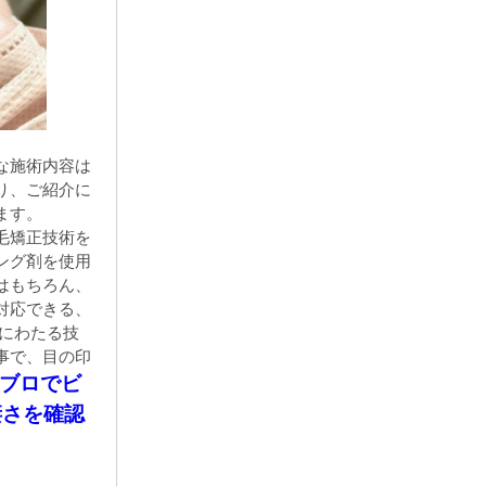
な施術内容は
り、ご紹介に
ます。
毛矯正技術を
ング剤を使用
はもちろん、
対応できる、
年にわたる技
事で、目の印
ブロでビ
凄さを確認
ている春日井市ま
ケアで、本当の