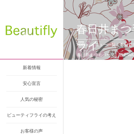
春日井まつ
ライ
TOP
>
メニュー一覧｜春日井
春日井まつ毛パーマ｜眉毛WA
新着情報
安心宣言
人気の秘密
ビューティフライの考え
お客様の声