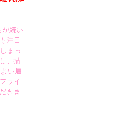
初回￥
4,950
–
活が続い
も注目
てしまっ
し、描
もよい眉
ィフライ
だきま
春日井市まつ毛
で、本当の口コ