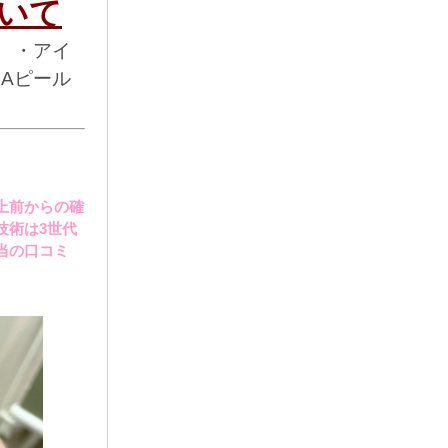
いて
アイ
Aピール
上前からの確
技術は
3
世代
当の口コミ
も掲載されている
イ