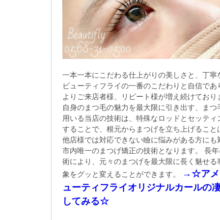
一本一本にこだわる仕上がりの美しさと、丁寧
ビューティフライの一番のこだわりと自信であ
よりご来店者様、リピート様が増え続けており
自身のまつ毛の魅力を最大限に引き出す、まつ
用いる当店の技術は、特殊なロッドとセッティ
することで、根元からまつげを立ち上げること
他店様では対応できない瞼に悩みがある方にも
市内唯一のまつげ矯正の技術となります。 長
術により、元々のまつげを最大限に長く魅せる
→
☆アメ
象をグッと変えることができます。
ューティフライオリジナルカールの
してみ
る☆
ホットペッパービューティーでも掲載され
つ毛カール 春日井市まつ毛パーマ 春日井市眉毛ワックス脱毛
口コミ人気、NO.1の実力派サロン ビューティフラ