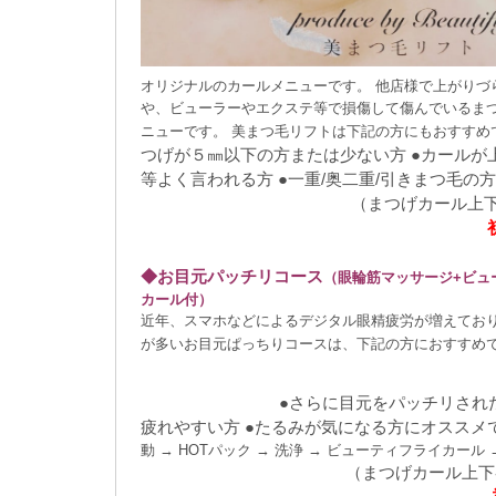
オリジナルのカールメニューです。
他店様で上がりづ
や、ビューラーやエクステ等で損傷して傷んでいるま
ニューです。
美まつ毛リフトは下記の方にもおすすめ
つげが５㎜以下の方または少ない方 ●カールが
等よく言われる方 ●一重/奥二重/引きまつ毛の
（まつげカール上下各
◆お目元パッチリコース
（眼輪筋マッサージ
+
ビュ
カール付）
近年、スマホなどによるデジタル眼精疲労が増えてお
が多いお目元ぱっちりコースは、下記の方におすすめ
ッパービューティーでも掲載されている春日井市まつ毛カール 
パーマ 春日井市眉毛ワックス脱毛ケアで、本当の口コミ人気、N
●さらに目元をパッチリされた
ロン ビューティフライ
疲れやすい方 ●たるみが気になる方にオススメ
動
→ HOT
パック
→
洗浄
→
ビューティフライカール
（まつげカール上下各）