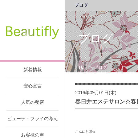
ブログ
ブログ
TOP
>
ブログ
新着情報
安心宣言
2016年09月01日(木)
春日井エステサロン☆春
人気の秘密
ビューティフライの考え
こんにちほ☆
お客様の声